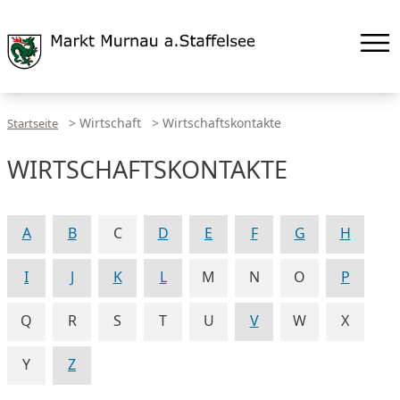
>
Wirtschaft
>
Wirtschaftskontakte
Startseite
WIRTSCHAFTSKONTAKTE
A
B
C
D
E
F
G
H
I
J
K
L
M
N
O
P
Q
R
S
T
U
V
W
X
Y
Z