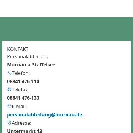
Stellenangebote von
Kinderbetreuungseinrichtungen in Murnau
Evangelische Kindertagesstätte Bienenhaus
Katholische Kindertagesstätte St. Nikolaus
Großtagespflege InnovationsQuartier
Murmel e.V. Familienzentrum Murnau –
Murmelkindergarten
KONTAKT
Personalabteilung
SkF Kinderkrippe
Murnau a.Staffelsee
Kinderkrippe Hochried
Telefon:
08841 476-114
Telefax:
08841 476-130
E-Mail:
personalabteilung@murnau.de
Adresse:
Untermarkt 13