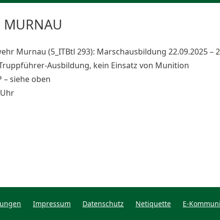
R MURNAU
 Murnau (5_ITBtl 293): Marschausbildung 22.09.2025 – 2
ruppführer-Ausbildung, kein Einsatz von Munition
 – siehe oben
 Uhr
tungen
Impressum
Datenschutz
Netiquette
E-Kommuni