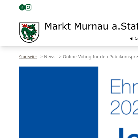
G
>
News
>
Online-Voting für den Publikumspr
Startseite