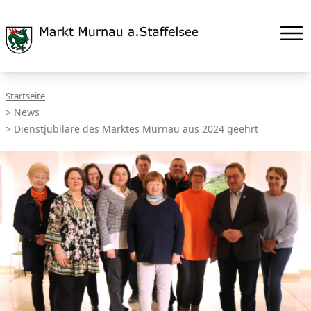
Startseite
>
News
>
Dienstjubilare des Marktes Murnau aus 2024 geehrt