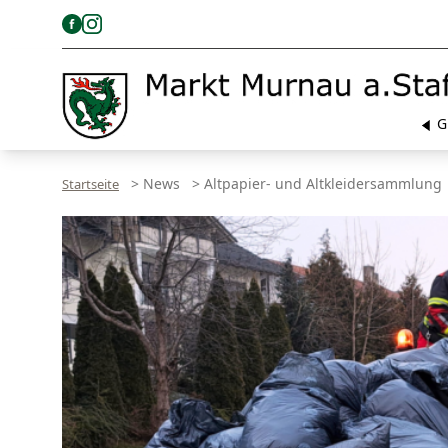
G
>
News
>
Altpapier- und Altkleidersammlung
Startseite