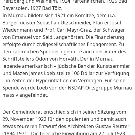
Penzberg und Weilheim, 1924 Partenkirchen, 1925 Bad
Bayersoien, 1927 Bad Tölz.
In Murnau bildete sich 1921 ein Komitee, dem u.a.
Bürgermeister Sebastian Utzschneider, Pfarrer Josef
Wiedenmann und Prof. Carl Mayr-Graz, der Schwager
von Emanuel von Seidl, angehörten. Die Finanzierung
erfolgte durch zivilgesellschaftliches Engagement. Zu
den zahlreichen Spendern gehörte auch der Vater des
Schriftstellers Ödön von Horváth. Der in Murnau
lebende amerikanisch – jüdische Bankier, Kunstsammler
und Mäzen James Loeb stellte 100 Dollar zur Verfügung
– in Zeiten der Hyperinflation ein Vermögen. Für seine
Spende wurde Loeb von der NSDAP-Ortsgruppe Murnau
massiv angefeindet.
Der Gemeinderat entschied sich in seiner Sitzung vom
29. November 1922 für den opulenten und damit auch
etwas teureren Entwurf des Architekten Gustav Reutter
(1894-1971). Die feierliche Einweihung am 22. Juli 1923